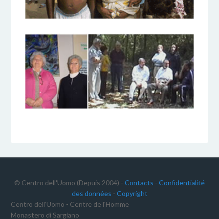
© Centro dell'Uomo (Depuis 2004) -
Contacts
-
Confidentialité
des données
-
Copyright
Centro dell’Uomo - Centre de l'Homme
Monastero di Sargiano