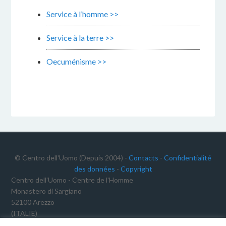
Service à l’homme >>
Service à la terre >>
Oecuménisme >>
© Centro dell'Uomo (Depuis 2004) -
Contacts
-
Confidentialité
des données
-
Copyright
Centro dell’Uomo - Centre de l'Homme
Monastero di Sargiano
52100 Arezzo
(ITALIE)
C.F.: 91012340468