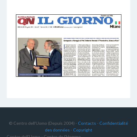
5 DICEMBRE 2016
BY
© Centro dell'Uomo (Depuis 2004) -
Contacts
-
Confidentialité
des données
-
Copyright
Centro dell’Uomo - Centre de l'Homme