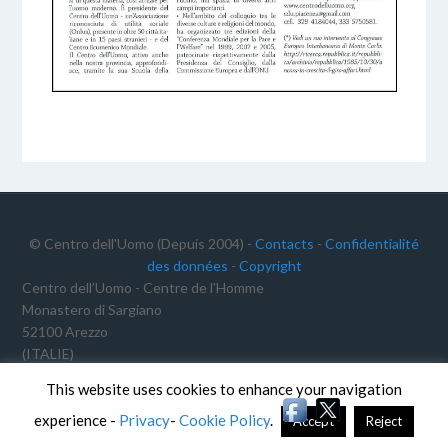
© Centro dell'Uomo (Depuis 2004) -
Contacts
-
Confidentialité
des données
-
Copyright
Centro dell’Uomo - Centre de l'Homme
Monastero di Sargiano
52100 Arezzo
(ITALIE)
C.F.: 91012340468
This website uses cookies to enhance your navigation
TVA: 02191640511
experience -
Privacy
-
Cookie Policy
.
Accept
Reject