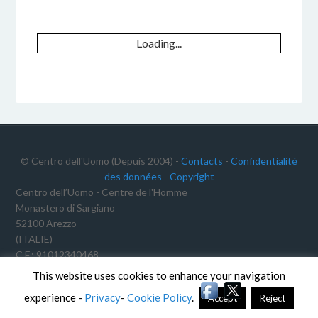
5 DICEMBRE 2016
BY
Loading...
© Centro dell'Uomo (Depuis 2004) -
Contacts
-
Confidentialité
des données
-
Copyright
Centro dell’Uomo - Centre de l'Homme
Monastero di Sargiano
52100 Arezzo
(ITALIE)
C.F.: 91012340468
TVA: 02191640511
This website uses cookies to enhance your navigation
experience -
Privacy
-
Cookie Policy
.
Accept
Reject