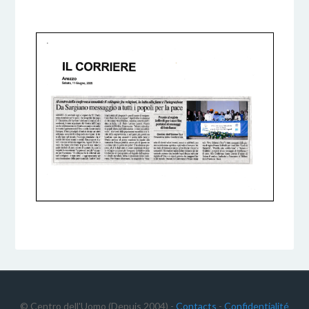
5 DICEMBRE 2016
BY
© Centro dell'Uomo (Depuis 2004) -
Contacts
-
Confidentialité