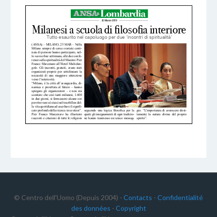
© Centro dell'Uomo (Depuis 2004) -
Contacts
-
Confidentialité
des données
-
Copyright